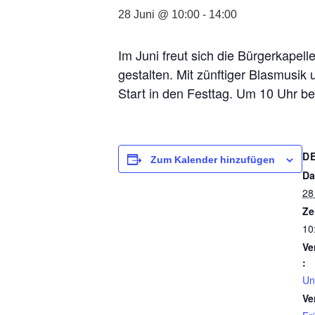
28 Juni @ 10:00
-
14:00
Im Juni freut sich die Bürgerkape
gestalten. Mit zünftiger Blasmusi
Start in den Festtag. Um 10 Uhr b
D
Zum Kalender hinzufügen
Da
28
Ze
10
Ve
:
Un
Ve