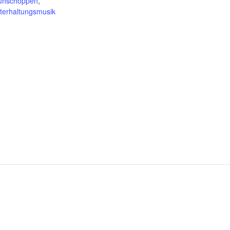
ühschoppen
,
terhaltungsmusik