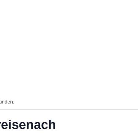
funden.
reisenach